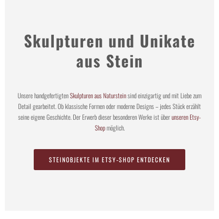
ZERTIFIKATE & INFOS
Skulpturen und Unikate
aus Stein
WORKSHOPS
GALERIE DER ERINNERUNGSSTÜCKE
Unsere handgefertigten
Skulpturen aus Naturstein
sind einzigartig und mit Liebe zum
Detail gearbeitet. Ob klassische Formen oder moderne Designs – jedes Stück erzählt
seine eigene Geschichte. Der Erwerb dieser besonderen Werke ist über
unseren Etsy-
Shop
möglich.
GUTSCHEINE
STEINOBJEKTE IM ETSY-SHOP ENTDECKEN
ÜBER MICH